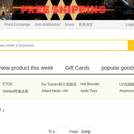
Point Exchange
Join distribution
forum
荷美淘宝
Logi
New product this week
Gift Cards
popular good
ETOS
Hot Booster
De Tuinen荷兰花园店
LV法国
Albert Heijn / AH
Ambi Toys
Andrelo
Adidas阿迪达斯
Boneco
Bonbebe荷兰宝贝贝
Braun德国博朗
BRITA
t
Electrolux瑞典伊莱克斯
Beurer德国博雅
DeLonghi意大利德龙
Honeyw
Voogd Meelhandel
De Beste
Superunie
Avene
Honig
Henry Lambertz
Hakubak
Heinz亨氏
Celebrations
Nuby美
To a
Page