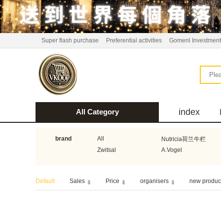
Super flash purchase
Preferential activities
Gomenl Investment
index
All Category
bus
brand
All
Nutricia荷兰牛栏
Zwitsal
A.Vogel
Aquafresh家护
Atkins美国阿特金斯
Default
Sales
Price
organisers
new produc
Guhl
Stadler Form
Bionaire
HEMA
Koopmans
Horeca Select厨之选