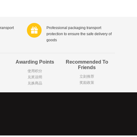
Hansaplast
士莲
Sudocrem
德国拜耳
Badedas宝滴
Mattisson
aya印度喜马拉雅
transport
Professional packaging transport
请选择
protection to ensure the safe delivery of
ridge
LU
goods
Wilkinson Sword
e吉列
Sensodyne舒适达
露
Garnier卡尼尔
Awarding Points
Recommended To
Calvin Klein / CK
a舒耐
Friends
Hugo Boss德国雨果博斯
使用积分
’Or比利时金象
Olaz玉兰油
立刻推荐
兑奖说明
ce意大利范思哲
Estée Lauder美国雅诗兰黛
奖励政策
兑换商品
rtin
格
Yves Saint Laurent法国圣罗兰
e
Vaseline凡士林
Hairwonder
国迪奥
Shiseido资生堂
Noordkroon
Cosi荷兰迈可适
Henri Willig荷兰亨瑞?威利
are
Babybio法国伴宝乐
Gustini