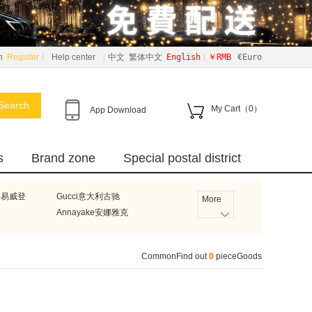
n
Register
Help center
中文
繁体中文
English
￥RMB
€Euro
Search
My Cart（
0
）
App Download
s
Brand zone
Special postal district
路易威登
Gucci意大利古驰
More
n
Annayake安娜雅克
Bumblies
德国碧然德
Burberry英国巴宝莉
CommonFind out
0
pieceGoods
ell霍尼韦尔
LightAir瑞典莱特艾尔
法国雅漾
Axe德国艾科
u
Ricar
国努比
Philips飞利浦