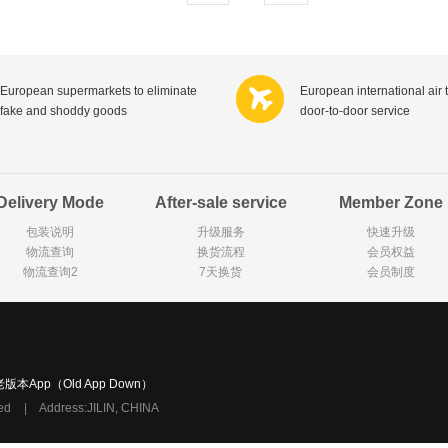
C1000
Karvan Cevitam
Pearl Drops倍洁丽
Lindt瑞
Zonnatura
ISIS比利时爱思
Good 'N Natural美国好自然
Bayer
Nutri-Dynamics
Yogi Tea
Royal Green荷兰皇家健灵
Himal
European supermarkets to eliminate
European international air 
fake and shoddy goods
door-to-door service
Ludwig Schokolade
Medion
Golden B
Kinder德国健达
Nivea妮维雅
Gillett
Colgate高露洁
Listerine李施德林
Biotherm法国碧欧泉
Dettol滴
Delivery Mode
After-sale service
Member Zone
Biodermal
Byron Bay拜伦湾
Dove多芬
Rexon
包装说明
升级服务
快速升级
Difrax
Oilio
纳
Langnese德国琅尼斯
C?te d
物流查询
换货流程
会员权益
美体小铺
Longines瑞士浪琴
Yves Rocher法国伊芙黎雪
Swarovski奥地利施华洛世奇
Versa
物流查询2
7天换货
会员制度
Remy Ma
Guylian比利时吉利莲
Hamlet比利时哈姆雷特
Tommy Hilfiger美国汤米?希尔费
Fa
Palmoliv
Guess美国盖尔斯
Kneipp德国克奈圃
Wella德国威娜
Schwarzkopf德国施华蔻
Armani意大利阿玛尼
Dior法
Labello
Viking
Max Factor蜜丝佛陀
Maxi-
老版本App（Old App Down）
ved
|
Address:JILIN, CHINA
Verkade
NANNYc
Droste荷兰多利是
Pampers帮宝适
De Molen's Banket
Kruger
BabyBjorn
Lotus