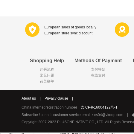
Farnese法尼丝
Merci德国蜜思
Optimax
VSM
Vedax
Holland & Barrett
European sales of goods locally
European store sync discount
Sweet Hippers
Neal's Yard尼尔庭院
Prodent
Elmex
Shopping Help
Methods Of Payment
Loreal巴黎欧莱雅
Lancome法国兰蔻
购买流程
支付答疑
Bertolli
Carbonell西班牙卡波
常见问题
在线支付
Bio-oil
The body shop英国
荷美拼单
Pickwick
Liga / 荷兰卡夫
Deoleen
Therme
About us
|
Privacy clause
|
Purol
Clinique美国倩碧
China Internet registration number：
吉ICP备16004122号-1
Fissler德国菲仕乐
Clarins法国娇韵诗
Subscribe / consult customer service email：cs04@vkoop.com
|
Copyright 2007-2023 PLUSONE NATIVE CO., LTD. All Rights Reser
Hapro荷兰哈勃
Sanofi赛诺菲
Jumbo
Nestle雀巢