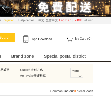
n
Register
Help center
中文
繁体中文
English
￥RMB
€Euro
Search
My Cart（
0
）
App Download
s
Brand zone
Special postal district
路易威登
Gucci意大利古驰
More
n
Annayake安娜雅克
Bumblies
德国碧然德
Burberry英国巴宝莉
CommonFind out
0
pieceGoods
ell霍尼韦尔
LightAir瑞典莱特艾尔
法国雅漾
Axe德国艾科
u
Ricar
国努比
Philips飞利浦