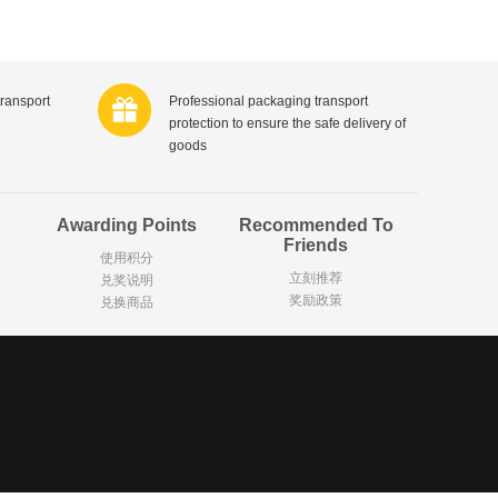
Hansaplast
士莲
Sudocrem
德国拜耳
Badedas宝滴
Mattisson
aya印度喜马拉雅
transport
Professional packaging transport
请选择
protection to ensure the safe delivery of
ridge
LU
goods
Wilkinson Sword
e吉列
Sensodyne舒适达
露
Garnier卡尼尔
Awarding Points
Recommended To
Calvin Klein / CK
a舒耐
Friends
Hugo Boss德国雨果博斯
使用积分
’Or比利时金象
Olaz玉兰油
立刻推荐
兑奖说明
ce意大利范思哲
Estée Lauder美国雅诗兰黛
奖励政策
兑换商品
rtin
格
Yves Saint Laurent法国圣罗兰
e
Vaseline凡士林
Hairwonder
国迪奥
Shiseido资生堂
Noordkroon
Cosi荷兰迈可适
Henri Willig荷兰亨瑞?威利
are
Babybio法国伴宝乐
Gustini