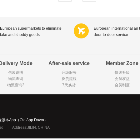
C1000
Karvan Cevitam
Pearl Drops倍洁丽
Lindt瑞
Zonnatura
ISIS比利时爱思
Good 'N Natural美国好自然
Bayer
Nutri-Dynamics
Yogi Tea
Royal Green荷兰皇家健灵
Himal
European supermarkets to eliminate
European international air 
fake and shoddy goods
door-to-door service
Ludwig Schokolade
Medion
Golden B
Kinder德国健达
Nivea妮维雅
Gillett
Colgate高露洁
Listerine李施德林
Biotherm法国碧欧泉
Dettol滴
Delivery Mode
After-sale service
Member Zone
Biodermal
Byron Bay拜伦湾
Dove多芬
Rexon
包装说明
升级服务
快速升级
Difrax
Oilio
纳
Langnese德国琅尼斯
C?te d
物流查询
换货流程
会员权益
美体小铺
Longines瑞士浪琴
Yves Rocher法国伊芙黎雪
Swarovski奥地利施华洛世奇
Versa
物流查询2
7天换货
会员制度
Remy Ma
Guylian比利时吉利莲
Hamlet比利时哈姆雷特
Tommy Hilfiger美国汤米?希尔费
Fa
Palmoliv
Guess美国盖尔斯
Kneipp德国克奈圃
Wella德国威娜
Schwarzkopf德国施华蔻
Armani意大利阿玛尼
Dior法
Labello
Viking
Max Factor蜜丝佛陀
Maxi-
老版本App（Old App Down）
ved
|
Address:JILIN, CHINA
Verkade
NANNYc
Droste荷兰多利是
Pampers帮宝适
De Molen's Banket
Kruger
BabyBjorn
Lotus