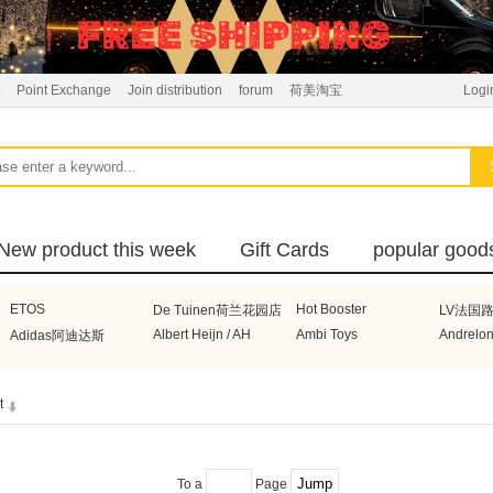
Point Exchange
Join distribution
forum
荷美淘宝
Logi
New product this week
Gift Cards
popular good
ETOS
Hot Booster
De Tuinen荷兰花园店
LV法国
Albert Heijn / AH
Ambi Toys
Andrelo
Adidas阿迪达斯
Boneco
Bonbebe荷兰宝贝贝
Braun德国博朗
BRITA
t
Electrolux瑞典伊莱克斯
Beurer德国博雅
DeLonghi意大利德龙
Honeyw
Voogd Meelhandel
De Beste
Superunie
Avene
Honig
Henry Lambertz
Hakubak
Heinz亨氏
Celebrations
Nuby美
To a
Page