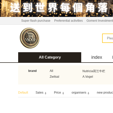
Super flash purchase
Preferential activities
Gomenl Investment
index
All Category
bus
brand
All
Nutricia荷兰牛栏
Zwitsal
A.Vogel
Aquafresh家护
Atkins美国阿特金斯
Default
Sales
Price
organisers
new produc
Guhl
Stadler Form
Bionaire
HEMA
Koopmans
Horeca Select厨之选