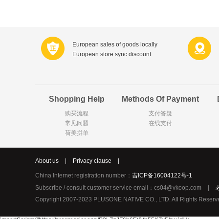
Farnese法尼丝
Merci德国蜜思
Optimax
VSM
Vedax
Holland & Barrett
European sales of goods locally
European store sync discount
Sweet Hippers
Neal's Yard尼尔庭院
Prodent
Elmex
Shopping Help
Methods Of Payment
Loreal巴黎欧莱雅
Lancome法国兰蔻
购买流程
支付答疑
Bertolli
Carbonell西班牙卡波
常见问题
在线支付
Bio-oil
The body shop英国
荷美拼单
Pickwick
Liga / 荷兰卡夫
Deoleen
Therme
About us
|
Privacy clause
|
Purol
Clinique美国倩碧
China Internet registration number：
吉ICP备16004122号-1
Fissler德国菲仕乐
Clarins法国娇韵诗
Subscribe / consult customer service email：cs04@vkoop.com
|
Copyright 2007-2023 PLUSONE NATIVE CO., LTD. All Rights Reser
Hapro荷兰哈勃
Sanofi赛诺菲
Jumbo
Nestle雀巢