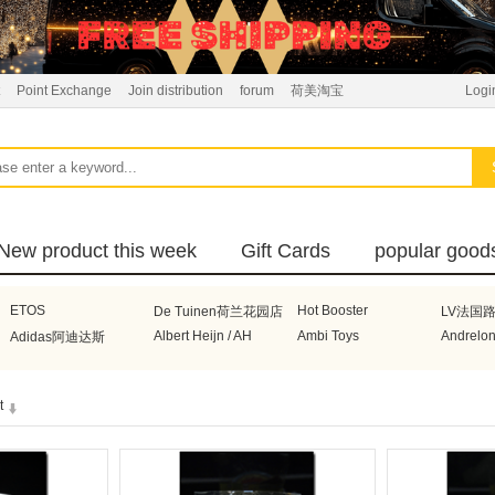
Point Exchange
Join distribution
forum
荷美淘宝
Logi
New product this week
Gift Cards
popular good
ETOS
Hot Booster
De Tuinen荷兰花园店
LV法国
Albert Heijn / AH
Ambi Toys
Andrelo
Adidas阿迪达斯
Boneco
Bonbebe荷兰宝贝贝
Braun德国博朗
BRITA
t
Electrolux瑞典伊莱克斯
Beurer德国博雅
DeLonghi意大利德龙
Honeyw
Voogd Meelhandel
De Beste
Superunie
Avene
Honig
Henry Lambertz
Hakubak
Heinz亨氏
Celebrations
Nuby美