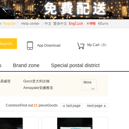
n
Register
Help center
中文
繁体中文
English
￥RMB
€Euro
Search
My Cart（
0
）
App Download
s
Brand zone
Special postal district
路易威登
Gucci意大利古驰
More
n
Annayake安娜雅克
Bumblies
德国碧然德
Burberry英国巴宝莉
CommonFind out
21
pieceGoods
last page
next page
ell霍尼韦尔
LightAir瑞典莱特艾尔
法国雅漾
Axe德国艾科
u
Ricar
国努比
Philips飞利浦