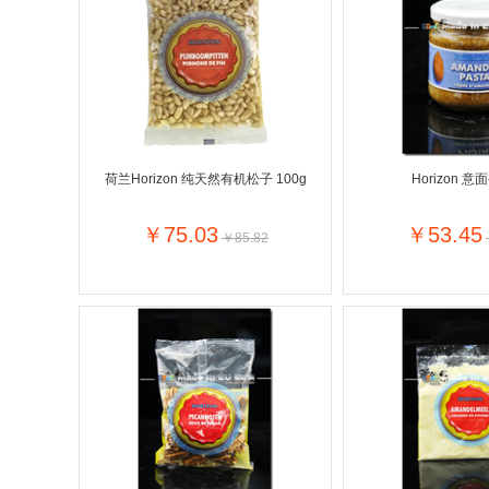
Farnese法尼丝
Merci德国蜜思
Optimax
VSM
Vedax
Holland & Barrett
Sweet Hippers
Neal's Yard尼尔庭院
荷兰Horizon 纯天然有机松子 100g
Horizon 
Prodent
Elmex
Loreal巴黎欧莱雅
Lancome法国兰蔻
￥75.03
￥53.45
￥85.82
Bertolli
Carbonell西班牙卡波
Bio-oil
The body shop英国
Pickwick
Liga / 荷兰卡夫
Deoleen
Therme
Purol
Clinique美国倩碧
Fissler德国菲仕乐
Clarins法国娇韵诗
Hapro荷兰哈勃
Sanofi赛诺菲
Jumbo
Nestle雀巢