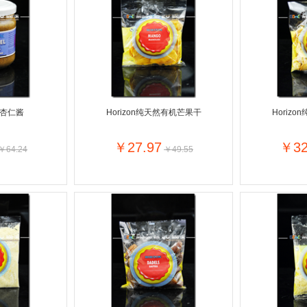
C1000
Karvan Cevitam
Pearl Drops倍洁丽
Lindt瑞
Zonnatura
ISIS比利时爱思
Good 'N Natural美国好自然
Bayer
Nutri-Dynamics
Yogi Tea
Royal Green荷兰皇家健灵
Himal
Ludwig Schokolade
Medion
Golden B
Kinder德国健达
Nivea妮维雅
Gillett
意面杏仁酱
Horizon纯天然有机芒果干
Horiz
Colgate高露洁
Listerine李施德林
Biotherm法国碧欧泉
Dettol滴
Biodermal
Byron Bay拜伦湾
Dove多芬
Rexon
￥27.97
￥32
￥64.24
￥49.55
Difrax
Oilio
纳
Langnese德国琅尼斯
C?te d
美体小铺
Longines瑞士浪琴
Yves Rocher法国伊芙黎雪
Swarovski奥地利施华洛世奇
Versa
Remy Ma
Guylian比利时吉利莲
Hamlet比利时哈姆雷特
Tommy Hilfiger美国汤米?希尔费
Fa
Palmoliv
Guess美国盖尔斯
Kneipp德国克奈圃
Wella德国威娜
Schwarzkopf德国施华蔻
Armani意大利阿玛尼
Dior法
Labello
Viking
Max Factor蜜丝佛陀
Maxi-
Verkade
NANNYc
Droste荷兰多利是
Pampers帮宝适
De Molen's Banket
Kruger
BabyBjorn
Lotus