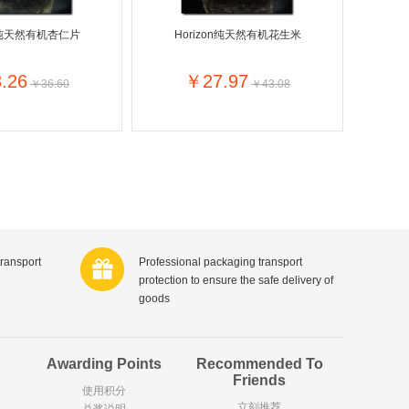
Tristar
on纯天然有机杏仁片
Horizon纯天然有机花生米
ISAURA
ROM
Unox荷兰联合利华
M
REPLAY
.26
￥27.97
￥36.60
￥43.08
Jaico
Roxasect
REER
bibi
Gravitamon
国乐酷
de Traay
il
KELLOGG‘S
Moschino莫斯奇诺
Niedermann
 Roquegrave
Chateau Laroque
transport
Professional packaging transport
Ascheri
protection to ensure the safe delivery of
u Lièvre
Chateau la Despagnet
goods
Bruno Banani
e-Posay
Uriage法国依泉
Daelmans
Awarding Points
Recommended To
Salina
荷兰美素
Friends
Calve
使用积分
立刻推荐
arper
Chateau Le Bourdieu
兑奖说明