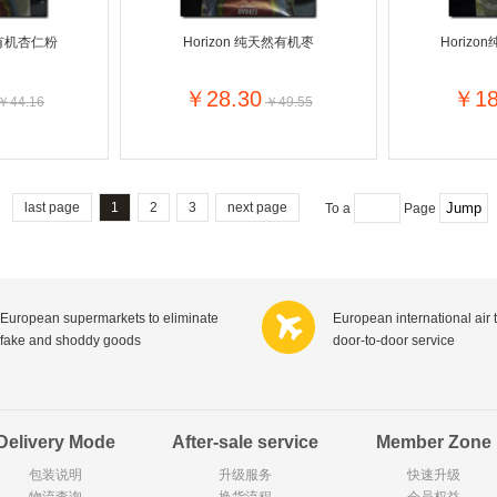
Goody Cao
Hegron
Silan
Vapona
然有机杏仁粉
Horizon 纯天然有机枣
Horiz
Gusparo
Bolletje
Lodger
LEGO丹麦乐高
Huggies
GRANA
Playmobil德国摩比世界
Tim's
Robijn
BAMBA
Van Houten荷兰梵豪登
￥28.30
￥18
￥44.16
￥49.55
ORANGE BABIES
campina
Treedo
C&A
Compeed
McNeil
Nestosyl
Vision
Vtech
K?nig
Hipp德国喜宝
Audioline
Vivanco
MINI PAK R
Cresta
Zendium
RKS美
last page
1
2
3
next page
To a
Page
Neomedis
Jordans
Sirius
Royal Ma
TOPIT
Melvita
Mellona
D&G
SANS SOUCIS
inycon
Chateau Margaux
Indomita
Chateau la Fleur Haut Carras
Chateau Puy Razac
Chateau la Fleur Calon
Chateau
European supermarkets to eliminate
European international air 
Masi
Le Seuil de Mazeyres
Chateau Montus
Catena
fake and shoddy goods
door-to-door service
Sauza
Chateau Lafite
Charles Blondeau
Le Pas d
Tartuguiere
Le Theron
Prieurs de Saint-Florent
Natalis
ESPRIT
syoss
nuxe
La Roch
Parodontax
Merba
Sultana
Tefal法国特福
Delivery Mode
After-sale service
Member Zone
favorini
HERO
包装说明
升级服务
快速升级
Hahne
物流查询
Perfekt
换货流程
会员权益
Helen H