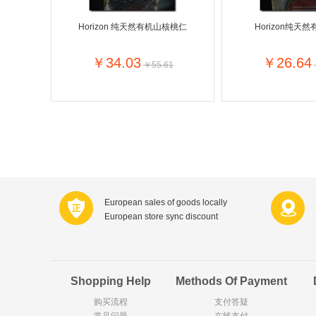
Organix英国欧格妮
Horizon 纯天然有机山核桃仁
Horizon纯天
Wasa
Zoelen
￥34.03
￥26.64
￥55.61
Royalty
Opey
KANJERS
VICHY薇姿
Principal
AEG
Ekoland
Tissot瑞士天梭
Gloria Vanderbilt
Horizon
Chateau Naudonnet
Chateau Marotte
European sales of goods locally
Valdivieso
Torres
European store sync discount
Alasia
PK Benelux
De Rit
Roche de Saint-Angel
DKNY
Cacharel卡夏尔
Vinolia
Sebamed
Shopping Help
Methods Of Payment
购买流程
支付答疑
常见问题
Silvo
在线支付
KIIHNE