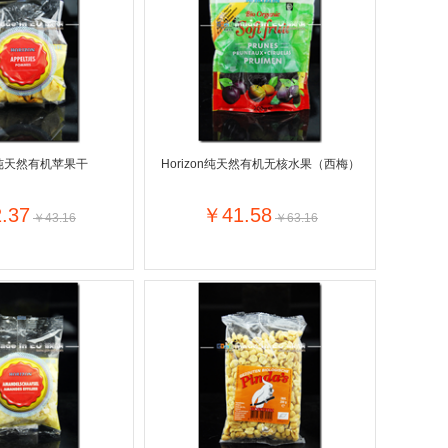
Hansaplast
士莲
Sudocrem
德国拜耳
Badedas宝滴
Mattisson
aya印度喜马拉雅
请选择
ridge
LU
Wilkinson Sword
e吉列
Sensodyne舒适达
on纯天然有机苹果干
Horizon纯天然有机无核水果（西梅）
露
Garnier卡尼尔
Calvin Klein / CK
a舒耐
.37
￥41.58
￥43.16
￥63.16
Hugo Boss德国雨果博斯
’Or比利时金象
Olaz玉兰油
ce意大利范思哲
Estée Lauder美国雅诗兰黛
rtin
格
Yves Saint Laurent法国圣罗兰
e
Vaseline凡士林
Hairwonder
国迪奥
Shiseido资生堂
Noordkroon
Cosi荷兰迈可适
Henri Willig荷兰亨瑞?威利
are
Babybio法国伴宝乐
Gustini