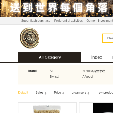
Super flash purchase
Preferential activities
Gomenl Investment
index
All Category
bus
brand
All
Nutricia荷兰牛栏
Zwitsal
A.Vogel
Aquafresh家护
Atkins美国阿特金斯
Default
Sales
Price
organisers
new produc
Guhl
Stadler Form
Bionaire
HEMA
Koopmans
Horeca Select厨之选