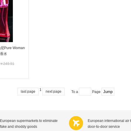
C1000
Karvan Cevitam
Pearl Drops倍洁丽
Lindt瑞
Zonnatura
ISIS比利时爱思
Good 'N Natural美国好自然
Bayer
Nutri-Dynamics
Yogi Tea
Royal Green荷兰皇家健灵
Himal
Ludwig Schokolade
Medion
Golden B
Kinder德国健达
Nivea妮维雅
Gillett
纳尼Pure Woman
Colgate高露洁
Listerine李施德林
Biotherm法国碧欧泉
Dettol滴
香水
Biodermal
Byron Bay拜伦湾
Dove多芬
Rexon
￥249.91
Difrax
Oilio
纳
Langnese德国琅尼斯
C?te d
美体小铺
Longines瑞士浪琴
Yves Rocher法国伊芙黎雪
Swarovski奥地利施华洛世奇
Versa
Remy Ma
Guylian比利时吉利莲
Hamlet比利时哈姆雷特
Tommy Hilfiger美国汤米?希尔费
1
last page
next page
To a
Page
Fa
Palmoliv
Guess美国盖尔斯
Kneipp德国克奈圃
Wella德国威娜
Schwarzkopf德国施华蔻
Armani意大利阿玛尼
Dior法
Labello
Viking
Max Factor蜜丝佛陀
Maxi-
European supermarkets to eliminate
European international air 
Verkade
NANNYc
Droste荷兰多利是
Pampers帮宝适
fake and shoddy goods
door-to-door service
De Molen's Banket
Kruger
BabyBjorn
Lotus