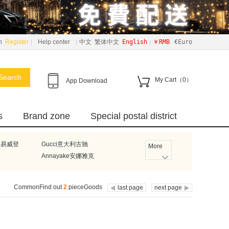
n
Register
Help center
中文
繁体中文
English
￥RMB
€Euro
Search
My Cart（
0
）
App Download
s
Brand zone
Special postal district
路易威登
Gucci意大利古驰
More
n
Annayake安娜雅克
Bumblies
德国碧然德
Burberry英国巴宝莉
CommonFind out
2
pieceGoods
last page
next page
ell霍尼韦尔
LightAir瑞典莱特艾尔
法国雅漾
Axe德国艾科
u
Ricar
国努比
Philips飞利浦