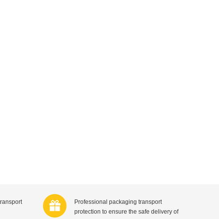
Hansaplast
士莲
Sudocrem
德国拜耳
Badedas宝滴
Mattisson
aya印度喜马拉雅
请选择
ridge
LU
Wilkinson Sword
e吉列
Sensodyne舒适达
露
Garnier卡尼尔
Calvin Klein / CK
a舒耐
Hugo Boss德国雨果博斯
’Or比利时金象
Olaz玉兰油
ce意大利范思哲
Estée Lauder美国雅诗兰黛
rtin
格
Yves Saint Laurent法国圣罗兰
e
Vaseline凡士林
Hairwonder
国迪奥
Shiseido资生堂
Noordkroon
Cosi荷兰迈可适
Henri Willig荷兰亨瑞?威利
transport
Professional packaging transport
are
Babybio法国伴宝乐
protection to ensure the safe delivery of
Gustini