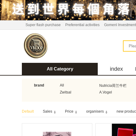
Super flash purchase
Preferential activities
Gomenl Investment
index
All Category
bus
brand
All
Nutricia荷兰牛栏
Zwitsal
A.Vogel
Aquafresh家护
Atkins美国阿特金斯
Default
Sales
Price
organisers
new produc
Guhl
Stadler Form
Bionaire
HEMA
Koopmans
Horeca Select厨之选