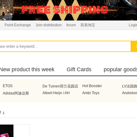
Point Exchange
Join distribution
forum
荷美淘宝
Logi
New product this week
Gift Cards
popular good
ETOS
Hot Booster
De Tuinen荷兰花园店
LV法国
Albert Heijn / AH
Ambi Toys
Andrelo
Adidas阿迪达斯
Boneco
Bonbebe荷兰宝贝贝
Braun德国博朗
BRITA
t
Electrolux瑞典伊莱克斯
Beurer德国博雅
DeLonghi意大利德龙
Honeyw
Voogd Meelhandel
De Beste
Superunie
Avene
Honig
Henry Lambertz
Hakubak
Heinz亨氏
Celebrations
Nuby美