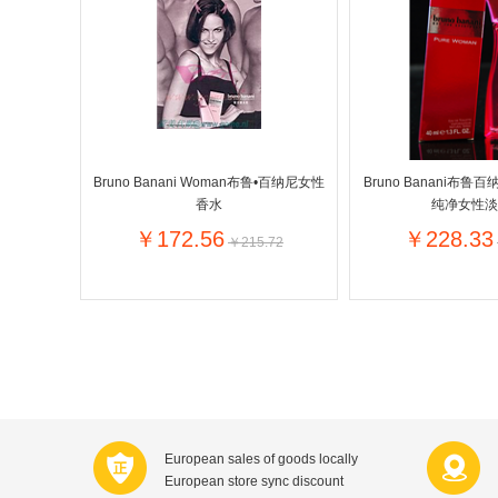
Farnese法尼丝
Merci德国蜜思
Optimax
VSM
Vedax
Holland & Barrett
Sweet Hippers
Neal's Yard尼尔庭院
Bruno Banani Woman布鲁•百纳尼女性
Bruno Banani布鲁百
Prodent
Elmex
香水
纯净女性淡
Loreal巴黎欧莱雅
Lancome法国兰蔻
￥172.56
￥228.33
￥215.72
Bertolli
Carbonell西班牙卡波
Bio-oil
The body shop英国
Pickwick
Liga / 荷兰卡夫
Deoleen
Therme
Purol
Clinique美国倩碧
Fissler德国菲仕乐
Clarins法国娇韵诗
European sales of goods locally
Hapro荷兰哈勃
Sanofi赛诺菲
European store sync discount
Jumbo
Nestle雀巢