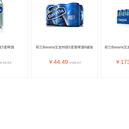
C1000
Karvan Cevitam
Pearl Drops倍洁丽
Lindt瑞
Zonnatura
ISIS比利时爱思
Good 'N Natural美国好自然
Bayer
Nutri-Dynamics
Yogi Tea
Royal Green荷兰皇家健灵
Himal
Ludwig Schokolade
Medion
Golden B
Kinder德国健达
Nivea妮维雅
Gillett
宝龙5度啤酒
荷兰Bavaria宝龙特级5度黄啤酒6罐装
荷兰Bavaria
Colgate高露洁
Listerine李施德林
Biotherm法国碧欧泉
Dettol滴
Biodermal
Byron Bay拜伦湾
Dove多芬
Rexon
￥44.49
￥173
￥33.53
￥66.07
Difrax
Oilio
纳
Langnese德国琅尼斯
C?te d
美体小铺
Longines瑞士浪琴
Yves Rocher法国伊芙黎雪
Swarovski奥地利施华洛世奇
Versa
Remy Ma
Guylian比利时吉利莲
Hamlet比利时哈姆雷特
Tommy Hilfiger美国汤米?希尔费
Fa
Palmoliv
Guess美国盖尔斯
Kneipp德国克奈圃
Wella德国威娜
Schwarzkopf德国施华蔻
Armani意大利阿玛尼
Dior法
Labello
Viking
Max Factor蜜丝佛陀
Maxi-
Verkade
NANNYc
Droste荷兰多利是
Pampers帮宝适
De Molen's Banket
Kruger
BabyBjorn
Lotus