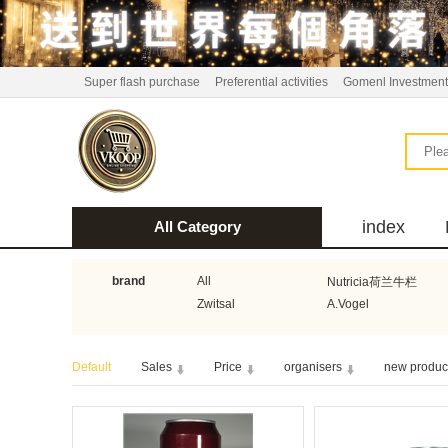
Super flash purchase
Preferential activities
Gomenl Investment
index
All Category
bus
brand
All
Nutricia荷兰牛栏
Zwitsal
A.Vogel
Aquafresh家护
Atkins美国阿特金斯
Default
Sales
Price
organisers
new produc
Guhl
Stadler Form
Bionaire
HEMA
Koopmans
Horeca Select厨之选