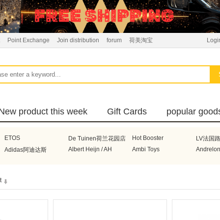
Point Exchange
Join distribution
forum
荷美淘宝
Logi
New product this week
Gift Cards
popular good
ETOS
Hot Booster
De Tuinen荷兰花园店
LV法国
Albert Heijn / AH
Ambi Toys
Andrelo
Adidas阿迪达斯
Boneco
Bonbebe荷兰宝贝贝
Braun德国博朗
BRITA
t
Electrolux瑞典伊莱克斯
Beurer德国博雅
DeLonghi意大利德龙
Honeyw
Voogd Meelhandel
De Beste
Superunie
Avene
Honig
Henry Lambertz
Hakubak
Heinz亨氏
Celebrations
Nuby美