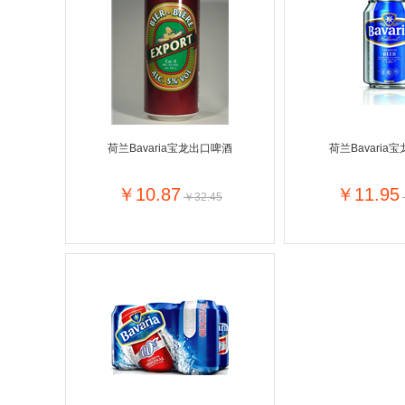
Farnese法尼丝
Merci德国蜜思
Optimax
VSM
Vedax
Holland & Barrett
Sweet Hippers
Neal's Yard尼尔庭院
荷兰Bavaria宝龙出口啤酒
荷兰Bavaria
Prodent
Elmex
Loreal巴黎欧莱雅
Lancome法国兰蔻
￥10.87
￥11.95
￥32.45
Bertolli
Carbonell西班牙卡波
Bio-oil
The body shop英国
Pickwick
Liga / 荷兰卡夫
Deoleen
Therme
Purol
Clinique美国倩碧
Fissler德国菲仕乐
Clarins法国娇韵诗
Hapro荷兰哈勃
Sanofi赛诺菲
Jumbo
Nestle雀巢