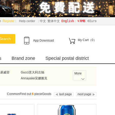
n
Register
Help center
中文
繁体中文
English
￥RMB
€Euro
Search
My Cart（
0
）
App Download
s
Brand zone
Special postal district
路易威登
Gucci意大利古驰
More
n
Annayake安娜雅克
Bumblies
德国碧然德
Burberry英国巴宝莉
CommonFind out
6
pieceGoods
last page
next page
ell霍尼韦尔
LightAir瑞典莱特艾尔
法国雅漾
Axe德国艾科
u
Ricar
国努比
Philips飞利浦