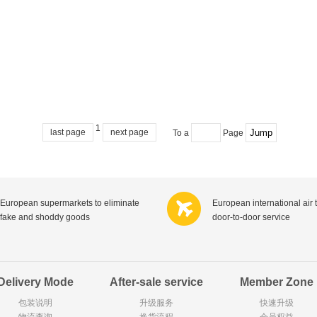
Goody Cao
Hegron
Silan
Vapona
Gusparo
Bolletje
Lodger
LEGO丹麦乐高
Huggies
GRANA
Playmobil德国摩比世界
Tim's
Robijn
BAMBA
Van Houten荷兰梵豪登
ORANGE BABIES
campina
Treedo
C&A
Compeed
McNeil
Nestosyl
Vision
Vtech
K?nig
Hipp德国喜宝
Audioline
Vivanco
1
MINI PAK R
Cresta
Zendium
RKS美
last page
next page
To a
Page
Neomedis
Jordans
Sirius
Royal Ma
TOPIT
Melvita
Mellona
D&G
SANS SOUCIS
inycon
Chateau Margaux
Indomita
Chateau la Fleur Haut Carras
Chateau Puy Razac
Chateau la Fleur Calon
Chateau
European supermarkets to eliminate
European international air 
Masi
Le Seuil de Mazeyres
Chateau Montus
Catena
fake and shoddy goods
door-to-door service
Sauza
Chateau Lafite
Charles Blondeau
Le Pas d
Tartuguiere
Le Theron
Prieurs de Saint-Florent
Natalis
ESPRIT
syoss
nuxe
La Roch
Parodontax
Merba
Sultana
Tefal法国特福
Delivery Mode
After-sale service
Member Zone
favorini
HERO
包装说明
升级服务
快速升级
Hahne
物流查询
Perfekt
换货流程
会员权益
Helen H