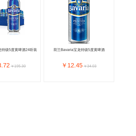
Hansaplast
士莲
Sudocrem
德国拜耳
Badedas宝滴
Mattisson
aya印度喜马拉雅
请选择
ridge
LU
Wilkinson Sword
e吉列
Sensodyne舒适达
宝龙特级5度黄啤酒24听装
荷兰Bavaria宝龙特级5度黄啤酒
露
Garnier卡尼尔
Calvin Klein / CK
a舒耐
.72
￥12.45
￥195.30
￥34.03
Hugo Boss德国雨果博斯
’Or比利时金象
Olaz玉兰油
ce意大利范思哲
Estée Lauder美国雅诗兰黛
rtin
格
Yves Saint Laurent法国圣罗兰
e
Vaseline凡士林
Hairwonder
国迪奥
Shiseido资生堂
Noordkroon
Cosi荷兰迈可适
Henri Willig荷兰亨瑞?威利
are
Babybio法国伴宝乐
Gustini