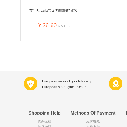
Organix英国欧格妮
荷兰Bavaria宝龙无醇啤酒6罐装
Wasa
Zoelen
￥36.60
￥58.18
Royalty
Opey
KANJERS
VICHY薇姿
Principal
AEG
Ekoland
Tissot瑞士天梭
Gloria Vanderbilt
Horizon
Chateau Naudonnet
Chateau Marotte
European sales of goods locally
Valdivieso
Torres
European store sync discount
Alasia
PK Benelux
De Rit
Roche de Saint-Angel
DKNY
Cacharel卡夏尔
Vinolia
Sebamed
Shopping Help
Methods Of Payment
购买流程
支付答疑
常见问题
Silvo
在线支付
KIIHNE