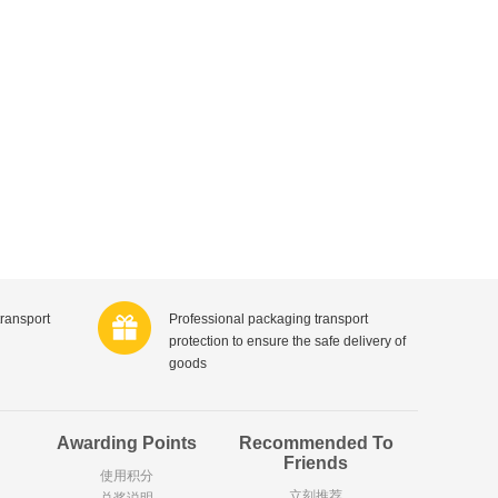
Tristar
ISAURA
ROM
Unox荷兰联合利华
M
REPLAY
Jaico
Roxasect
REER
bibi
Gravitamon
国乐酷
de Traay
il
KELLOGG‘S
Moschino莫斯奇诺
Niedermann
 Roquegrave
Chateau Laroque
transport
Professional packaging transport
Ascheri
protection to ensure the safe delivery of
u Lièvre
Chateau la Despagnet
goods
Bruno Banani
e-Posay
Uriage法国依泉
Daelmans
Awarding Points
Recommended To
Salina
荷兰美素
Friends
Calve
使用积分
立刻推荐
arper
Chateau Le Bourdieu
兑奖说明