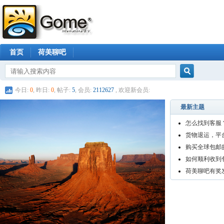
首页
荷美聊吧
搜索
今日:
0
, 昨日:
0
, 帖子:
5
, 会员:
2112627
, 欢迎新会员:
最新主题
怎么找到客服
货物退运，平
购买全球包邮
如何顺利收到
荷美聊吧有奖