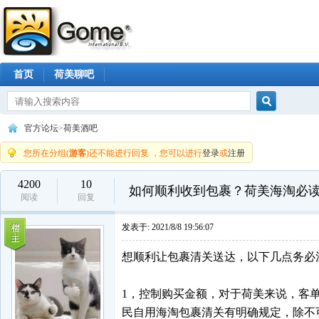
首页
荷美聊吧
搜索
官方论坛
>
荷美酒吧
您所在分组(
游客
)还不能进行回复 ，您可以进行
登录
或
注册
4200
10
如何顺利收到包裹？荷美海淘必
阅读
回复
发表于:
2021/8/8 19:56:07
想顺利让包裹清关送达，以下几点务必
1，控制购买金额，对于荷美来说，客
民自用海淘包裹清关有明确规定，除不