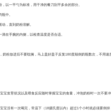
奶粉，以一平勺为标准，用干净的餐刀刮平多余的部分。
入奶瓶中。
轻摇动，直到奶粉溶解。
一滴
在手腕的内侧，以
检查温度是否合适。
温水，奶粉放进后不要耽搁，马上盖好盖子反复180度颠倒奶瓶数次，不用
据宝宝发育状况以及喂食反应随时掌握宝宝的食量，冲泡奶粉时一次不要
果宝宝没有一次喝完，常温下（
18
摄氏度以内）超过
1
个小时就必须要倒掉