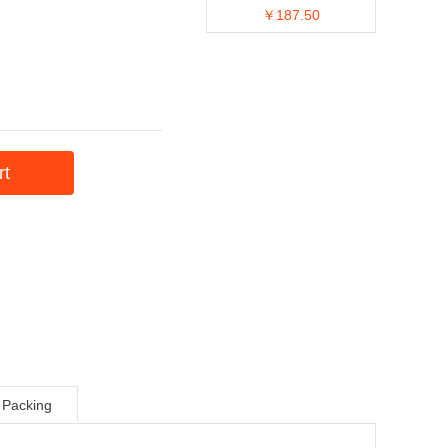
￥187.50
rt
Packing
nstructions