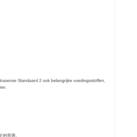
rasense Standaard 2 ook belangrijke voedingsstoffen,
den.
足的营养。