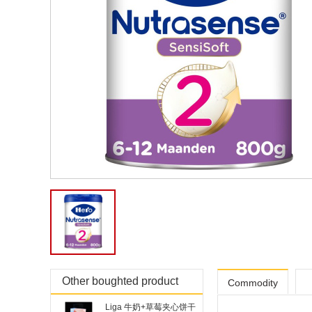
Other boughted product
Commodity
Liga 牛奶+草莓夹心饼干
details