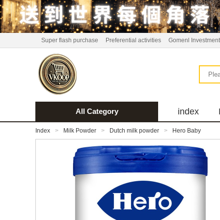
Super flash purchase
Preferential activities
Gomenl Investment
index
All Category
bus
Index
>
Milk Powder
>
Dutch milk powder
>
Hero Baby