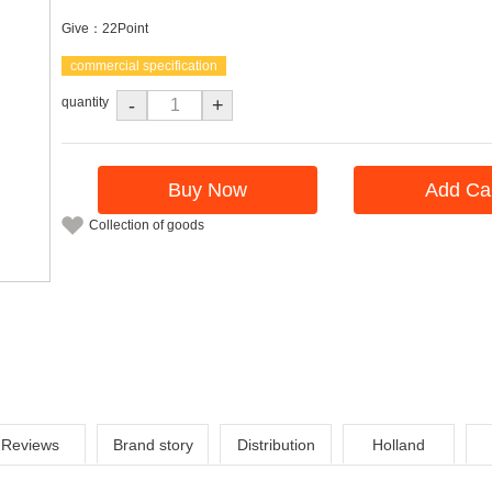
Give：22Point
commercial specification
quantity
-
+
Buy Now
Add Ca
Collection of goods
Reviews
Brand story
Distribution
Holland
instructions
America
i