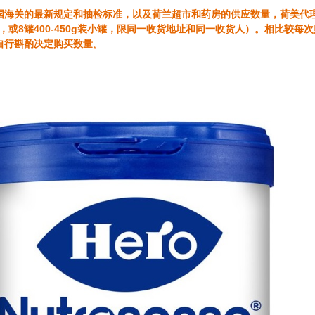
国海关的最新规定和抽检标准，以及荷兰超市和药房的供应数量，荷美代
advantage
装大罐，或8罐400-450g装小罐，限同一收货地址和同一收货人）。相比
自行斟酌决定购买数量。