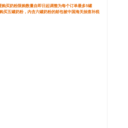
理购买奶粉限购数量自即日起调整为每个订单最多5罐
较每次购买五罐奶粉，内含六罐奶粉的邮包被中国海关抽查补税