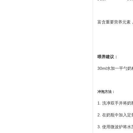
富含重要营养元素
喂养建议：
30ml水加一平勺奶
冲泡方法：
1. 洗净双手并将
2. 在奶瓶中加入
3. 使用微波炉将水