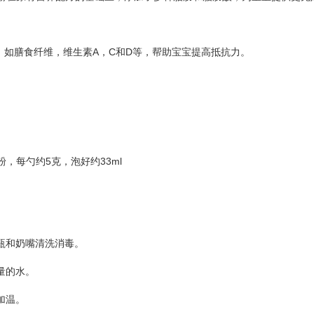
，如膳食纤维，维生素A，C和D等，帮助宝宝提高抵抗力。
粉，每勺约5克，泡好约33ml
奶瓶和奶嘴
清洗
消毒。
定量的水。
加温。