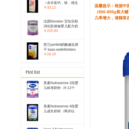
（含丰富钙，铁，维生
温馨提示：根据中
￥33.12
素B6）
（800-850g
几率增大，请顾客
法国Novalac 宝怡乐助
消化防便秘婴儿配方奶
￥225.93
粉2段 Transit 2
Opvolgmelk
荷兰perfekt奶酪威化饼
干 kaas wafelblokjes
100g
￥16.10
Hot list
美素Nutrasense 2段婴
儿标准奶粉（6-12个
月）
美素Nutrasense 4段婴
儿成长奶粉（两岁以
上）