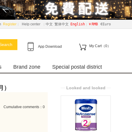
n
Register
Help center
中文
繁体中文
English
￥RMB
€Euro
Search
My Cart（
0
）
App Download
s
Brand zone
Special postal district
个月）
Looked and looked
Cumulative comments：0