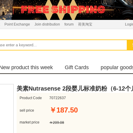
Point Exchange
Join distribution
forum
荷美淘宝
Logi
New product this week
Gift Cards
popular good
美素Nutrasense 2段婴儿标准奶粉（6-12
Product Code
70722637
￥187.50
sell price
market price
￥209.08