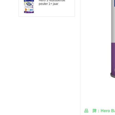
Hero 3 Nutrasense
peuter 1+ jaar
品
牌：
Hero 