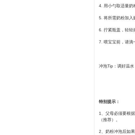
4. 用小勺取适量
5. 将所需奶粉加
6. 拧紧瓶盖，轻
7. 喂宝宝前，请滴
冲泡Tip：调好
特别提示：
1、父母必须要根
（推荐）。
2、奶粉冲泡后如